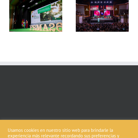
Día de la región de
Día Mundial del Agua
La
Castilla-La Mancha 2026
Castilla-La Mancha 2026
Usamos cookies en nuestro sitio web para brindarle la
experiencia más relevante recordando sus preferencias y