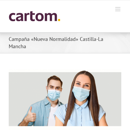
Skip
to
content
Campaña «Nueva Normalidad» Castilla-La
Mancha
View
Larger
Image