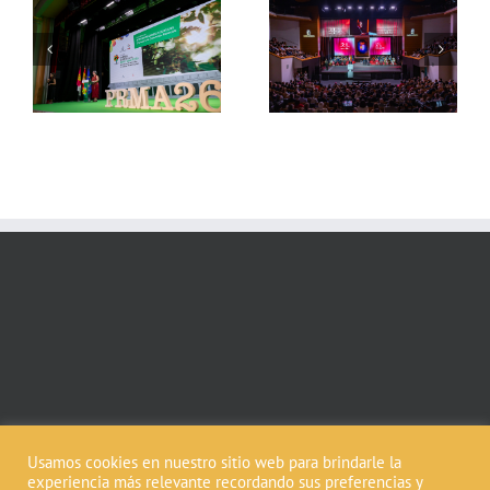
Día de la región de
Día Mundial del Agua
La
Castilla-La Mancha 2026
Castilla-La Mancha 2026
Usamos cookies en nuestro sitio web para brindarle la
experiencia más relevante recordando sus preferencias y