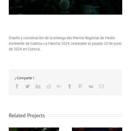
Diseño y coordinación de la entrega del Premio Regional de Medio
Ambiente de Castilla-La Mancha 2024, celebrado el pasado 10 de junio
de 2024 en Cuenca.
¡ Comparte !
Facebook
Twitter
LinkedIn
Reddit
Google+
Tumblr
Pinterest
Vk
Email
Related Projects