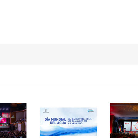
Acto de entrega de los IX
 Mundial del Agua
D
Premios al Mérito
illa-La Mancha 2026
Cas
Empresarial, MÉEM.