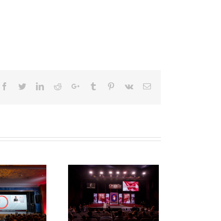
Facebook
Twitter
LinkedIn
Reddit
Google+
Tumblr
Pinterest
Vk
Email
ía de la Región de
tilla-La Mancha 2025