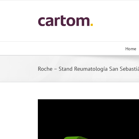
Skip
to
content
Home
Roche – Stand Reumatología San Sebasti
View
Larger
Image