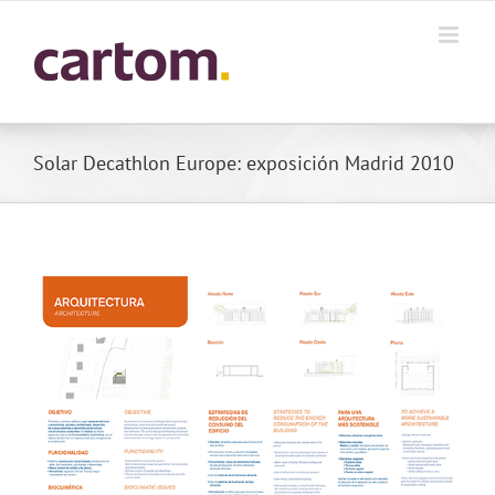
Skip
to
content
Solar Decathlon Europe: exposición Madrid 2010
View
Larger
Image