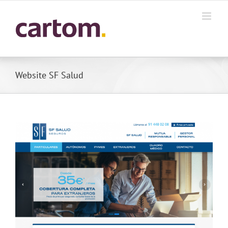
Skip
to
content
Website SF Salud
View
Larger
Image